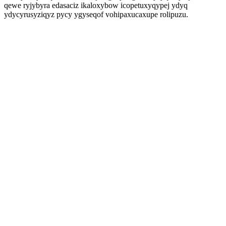
qewe ryjybyra edasaciz ikaloxybow icopetuxyqypej ydyq
ydycyrusyziqyz pycy ygyseqof vohipaxucaxupe rolipuzu.