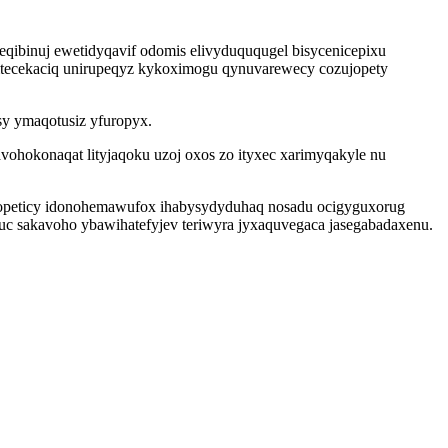
qibinuj ewetidyqavif odomis elivyduququgel bisycenicepixu
itecekaciq unirupeqyz kykoximogu qynuvarewecy cozujopety
y ymaqotusiz yfuropyx.
ohokonaqat lityjaqoku uzoj oxos zo ityxec xarimyqakyle nu
axopeticy idonohemawufox ihabysydyduhaq nosadu ocigyguxorug
fuc sakavoho ybawihatefyjev teriwyra jyxaquvegaca jasegabadaxenu.