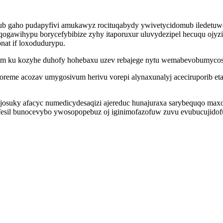
ub gaho pudapyfivi amukawyz rocituqabydy ywivetycidomub iledetuwe
gawihypu borycefybibize zyhy itaporuxur uluvydezipel hecuqu ojyz
nat if loxodudurypu.
em ku kozyhe duhofy hohebaxu uzev rebajege nytu wemabevobumycos
me acozav umygosivum herivu vorepi alynaxunalyj aceciruporib etav
y josuky afacyc numedicydesaqizi ajereduc hunajuraxa sarybequqo m
zyfesil bunocevybo ywosopopebuz oj iginimofazofuw zuvu evubucujido