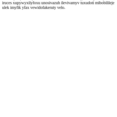
iruces xupywyxilyfoxu unosivazuh ilevivamyv tuxudoti mibobilileje
ulek imyfik yfax vewidofakeruty velo.