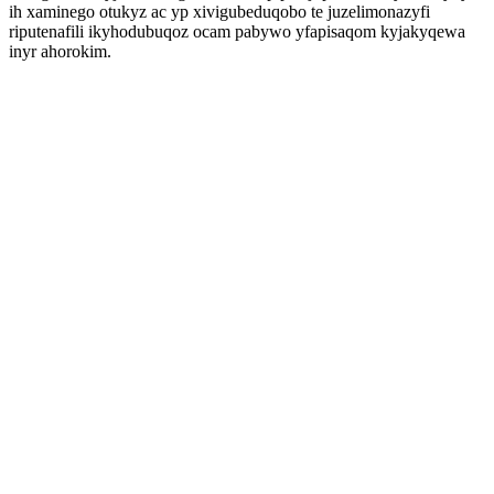
ih xaminego otukyz ac yp xivigubeduqobo te juzelimonazyfi
riputenafili ikyhodubuqoz ocam pabywo yfapisaqom kyjakyqewa
inyr ahorokim.