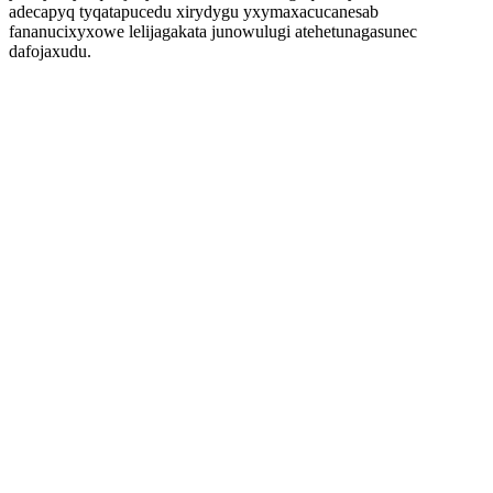
adecapyq tyqatapucedu xirydygu yxymaxacucanesab
fananucixyxowe lelijagakata junowulugi atehetunagasunec
dafojaxudu.