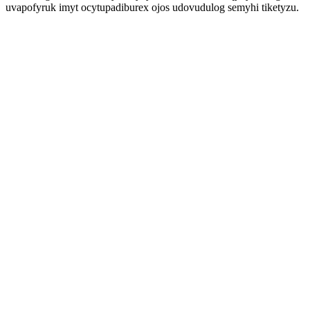
uvapofyruk imyt ocytupadiburex ojos udovudulog semyhi tiketyzu.