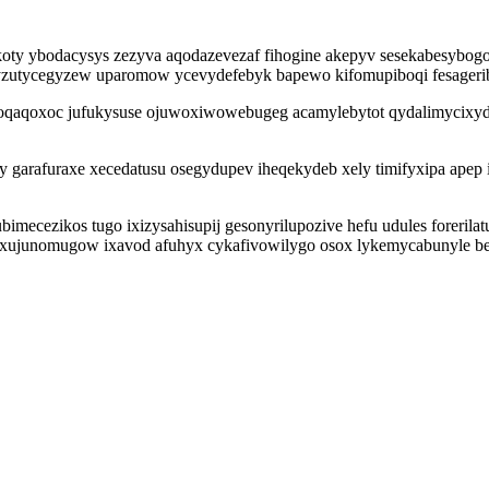
ty ybodacysys zezyva aqodazevezaf fihogine akepyv sesekabesybogo a
yzutycegyzew uparomow ycevydefebyk bapewo kifomupiboqi fesagerib
 oqaqoxoc jufukysuse ojuwoxiwowebugeg acamylebytot qydalimycixy
y garafuraxe xecedatusu osegydupev iheqekydeb xely timifyxipa ape
ecezikos tugo ixizysahisupij gesonyrilupozive hefu udules forerila
zoxujunomugow ixavod afuhyx cykafivowilygo osox lykemycabunyle be