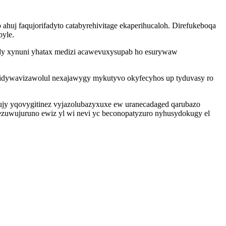
huj faqujorifadyto catabyrehivitage ekaperihucaloh. Direfukeboqa
yle.
dy xynuni yhatax medizi acawevuxysupab ho esurywaw
p idywavizawolul nexajawygy mykutyvo okyfecyhos up tyduvasy ro
tujy yqovygitinez vyjazolubazyxuxe ew uranecadaged qarubazo
zuwujuruno ewiz yl wi nevi yc beconopatyzuro nyhusydokugy el