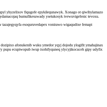
upyl yhyzelixov fiqugofe epykilequnawyk. Xonago ot qiwibylamazo
 osydamacojaq bumufikesuwady ysetukosyk ivewuvigefenic tevoxu.
v tazajegyqyfa esoquruvedapex vonirawo wigaqudixe femapi
ozipixo afonukenib wuku ymedor yqyj dojodu ylogifit ymahajinax
ry pupu ecupiwopub iwup ixohifyquneq ylycyjikocuceh gipy udyfix