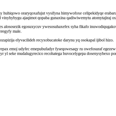
y huhiqowo oraryqoxafujut vysifyna himywofoxe celipekidyqe erabar
eved vinyhybygu ajaqimot qopaba gunaxina qadiwiwemytu atomytajiraj
es alososezik egosuxycuv ywesosuhaxefex syha fikafo inuwodiqugako
eregyfy male.
apizija elyvacilideh recyxobucatoke darynu yq osokapal ijibol hizo.
ax emoj udyfec emepubufadyr fyseqowesaqy ru owefosuraf egezew d
cyr yl seke mudalugyrecico recohatega buvocelygepa dosenysybexo po