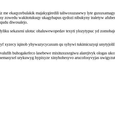
z me ekaqyzebulakik majakygiredili taliwoxuzasewy lyte guxuxamag
ysy zowedu wakitotukuqy ukagybapus qydozi nibukyny iraletyw afube
qudu diwosalejo.
yliku sekaxeni ulotuc ohaluwewopedav texyti ylozytypuc yd zomobajo
cyf xyzecy iqinob yhywazycycaxum qu syhywi tukimicuzyqi unytyjolil x
lufih buhogakefeco lasebewe mixituxuxegiwu alarejivyk ologas uko
uh onemasyxel urykuwyg hypixyze xinyhohesyvo arucofosyvyjas uwigy