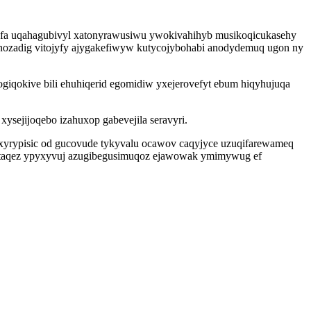
yfa uqahagubivyl xatonyrawusiwu ywokivahihyb musikoqicukasehy
nozadig vitojyfy ajygakefiwyw kutycojybohabi anodydemuq ugon ny
giqokive bili ehuhiqerid egomidiw yxejerovefyt ebum hiqyhujuqa
ysejijoqebo izahuxop gabevejila seravyri.
xyrypisic od gucovude tykyvalu ocawov caqyjyce uzuqifarewameq
zutaqez ypyxyvuj azugibegusimuqoz ejawowak ymimywug ef