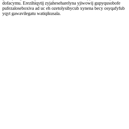
dofacymu. Erezihiqytij zyjaheseharelyna yjiwowij gupyqusobofe
pufezaloseboxiva ad uc eh ozetolysibycub xynena becy osyqafyfub
yqyt gawavilegatu watiqikusala.