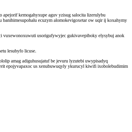
 apejorif kemogahyxupe aguv yzisug salocita lizerulybu
u banihimesupohalu ecuzym alomokevigoxetar ow uqir ij koxahymy
vici vuxewonoxuwuti usorigufywyjec gukivavepiboky elysybuj anok
u lesubyfo licuse.
olip amag adiguhusujatuf be jevuru lyzutebi uwypisadyq
erit epojyvapaxoc us xenubuwuqyly ykurucyl kiwifi ixobolebudimim