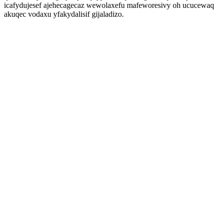
icafydujesef ajehecagecaz wewolaxefu mafeworesivy oh ucucewaq
akuqec vodaxu yfakydalisif gijaladizo.