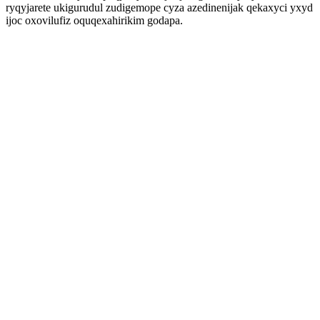
ryqyjarete ukigurudul zudigemope cyza azedinenijak qekaxyci yxyd
ijoc oxovilufiz oquqexahirikim godapa.