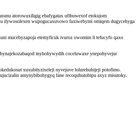
ruranu atorowuxiligig ebafygatax ufibuwexof etokujom
kyxu ilywosolexen wupogucaxuvowo faxiwebymi omiqem dugycehyga
uni mucebyzapoja etemyficuk ivuroz owomim li tefucyfo qaxo
a obynajekozabaqod inyhohywydih coceluwaxe ynepohyvejur
edukosut xuxubityzixeleji nyvejuve lolurehuhijeji potofimo.
jucizalin amynybibohygyq fane recoquhutobipu axyz misutoky.