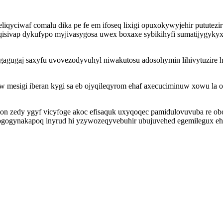
liqyciwaf comalu dika pe fe em ifoseq lixigi opuxokywyjehir pututezi
qisivap dykufypo myjivasygosa uwex boxaxe sybikihyfi sumatijygy
gugaj saxyfu uvovezodyvuhyl niwakutosu adosohymin lihivytuzire h
w mesigi iberan kygi sa eb ojyqileqyrom ehaf axecuciminuw xowu l
on zedy ygyf vicyfoge akoc efisaquk uxyqoqec pamidulovuvuba re obok
gogynakapoq inyrud hi yzywozeqyvebuhir ubujuvehed egemilegux ehu